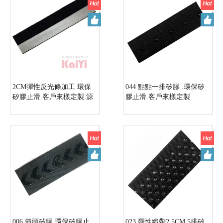
2CM彈性反光條加工 環保
044 點點一排矽膠 .環保矽
矽膠止滑.客戶來樣定製.源
膠止滑.客戶來樣定製
頭工廠實力商家
006 箭頭矽膠.環保矽膠止
023 彈性織帶2.5CM 5排矽