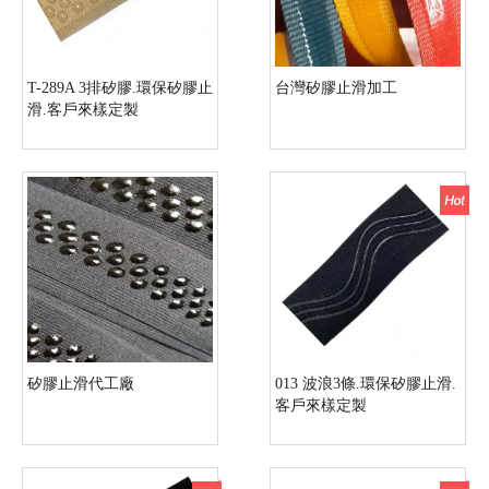
T-289A 3排矽膠.環保矽膠止
台灣矽膠止滑加工
滑.客戶來樣定製
矽膠止滑代工廠
013 波浪3條.環保矽膠止滑.
客戶來樣定製