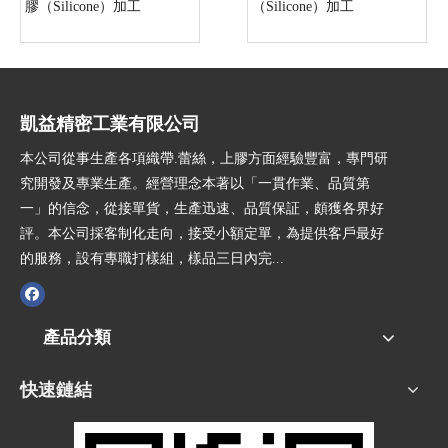
膠（Silicone）加工
（Silicone）加工
凱益精密工業有限公司
本公司從事生產各項織帶.蕾絲，上膠方面經驗豐富，專門研
究開發及專業生產。經營理念本著以「一貫作業、品質第
一」的信念，從接單貨，生產迅速、品質保証，頗獲各界好
評。本公司採客制化走向，接受小額定單，為提供客戶最好
的服務，設有專職打樣組，樣品三日內完...
產品分類
快速鏈結