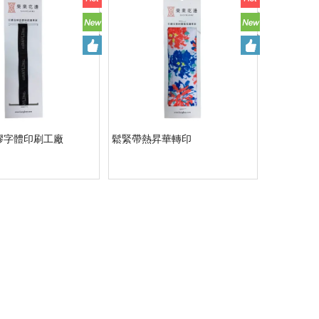
膠字體印刷工廠
鬆緊帶熱昇華轉印