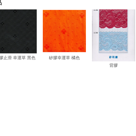
品
膠止滑 幸運草 黑色
矽膠幸運草 橘色
Silicone矽膠加工蕾絲
背膠