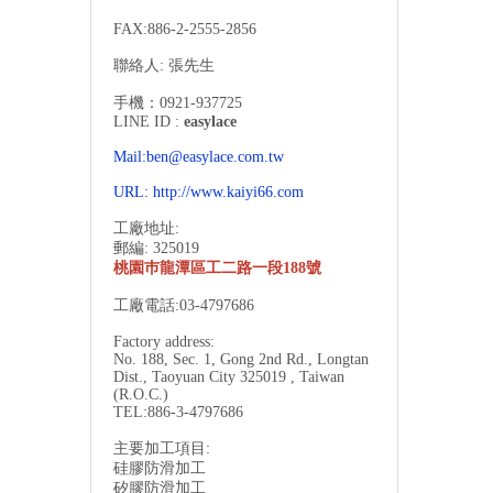
FAX:886-2-
2555-2856
聯絡人: 張先生
手機：0921-937725
LINE ID :
easylace
Mail:ben@easylace.com.tw
URL:
http://www.kaiyi66.com
工廠地址:
郵編: 325019
桃園巿龍潭區工二路一段188號
工廠電話:03-4797686
Factory address:
No. 188, Sec. 1, Gong 2nd Rd., Longtan
Dist., Taoyuan City 325019 , Taiwan
(R.O.C.)
TEL:886-3-
4797686
主要加工項目:
硅膠防滑加工
矽膠防滑加工