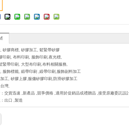
述
, 矽膠商標, 矽膠加工, 鬆緊帶矽膠
膠印刷, 布料印刷, 服飾印刷,夜光標,
 鬆緊帶印刷, 大型布印刷,布料相關服務,
, 服飾標籤, 緞帶印刷 ,緞帶印刷,服飾副料加工
加工, 矽膠上膠,服傭矽膠印刷,防滑矽膠加工
台灣,
：交貨迅速 ,新產品 ,競爭價格 ,適用於促銷品或禮贈品 ,接受原廠委託設計
：出口 ,製造