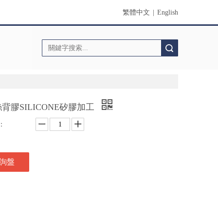
繁體中文
|
English
搜索
背膠SILICONE矽膠加工
：
詢盤