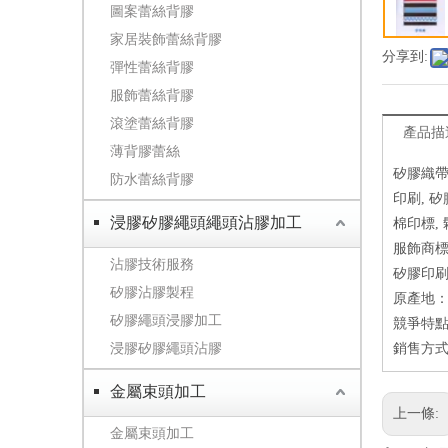
圖案蕾絲背膠
家居裝飾蕾絲背膠
分享到:
彈性蕾絲背膠
服飾蕾絲背膠
滾塗蕾絲背膠
產品描
薄背膠蕾絲
矽膠織帶
防水蕾絲背膠
印刷, 矽
浸膠矽膠繩頭繩頭沾膠加工
棉印標,
服飾商標
沾膠技術服務
矽膠印刷
矽膠沾膠製程
原產地：
矽膠繩頭浸膠加工
競爭特點
浸膠矽膠繩頭沾膠
銷售方式
金屬束頭加工
上一條:
金屬束頭加工