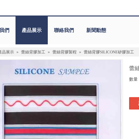
我們
產品展示
聯絡我們
新聞動態
產品展示
»
蕾絲背膠加工
»
蕾絲背膠製程
»
蕾絲背膠SILICONE矽膠加工
蕾絲
數量