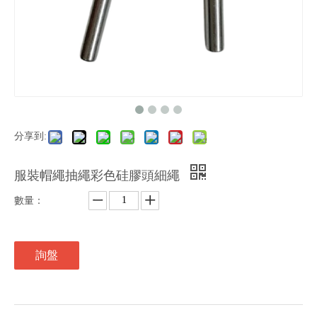
分享到:
服裝帽繩抽繩彩色硅膠頭細繩
數量：
詢盤