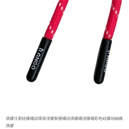
滴膠注塑硅膠繩頭環保浸膠裂變繩頭滴膠繩浸膠繩彩色硅膠頭細繩
滴膠