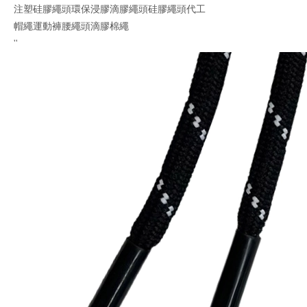
注塑硅膠繩頭環保浸膠滴膠繩頭硅膠繩頭代工
帽繩運動褲腰繩頭滴膠棉繩
''