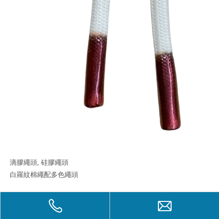
滴膠繩頭, 硅膠繩頭
白羅紋棉繩配多色繩頭
裂變繩頭滴膠繩浸膠繩
休閒運動衞衣帽繩褲繩滌綸實心抽繩