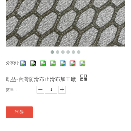
分享到:
凱益-台灣防滑布止滑布加工廠
數量：
詢盤