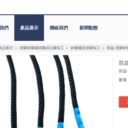
我們
產品展示
聯絡我們
新聞動態
產品展示
»
浸膠矽膠繩頭繩頭沾膠加工
»
矽膠繩頭浸膠加工
»
凱益-浸膠
凱
凱益
數量