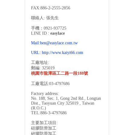
FAX:886-2-
2555-2856
聯絡人: 張先生
手機：0921-937725
LINE ID :
easylace
Mail:ben@easylace.com.tw
URL:
http://www.kaiyi66.com
工廠地址:
郵編: 325019
桃園巿龍潭區工二路一段188號
工廠電話:03-4797686
Factory address:
No. 188, Sec. 1, Gong 2nd Rd., Longtan
Dist., Taoyuan City 325019 , Taiwan
(R.O.C.)
TEL:886-3-
4797686
主要加工項目:
硅膠防滑加工
矽膠防滑加工