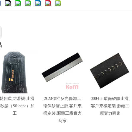
品
製各式 防滑襪 止滑
2CM彈性反光條加工
0004-2.環保矽膠止滑.
 矽膠（Silicone）加
環保矽膠止滑.客戶來
客戶來樣定製.源頭工
工
樣定製.源頭工廠實力
廠實力商家
商家