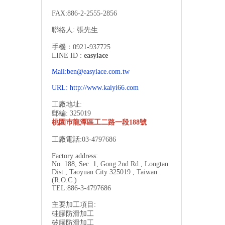
FAX:886-2-
2555-2856
聯絡人: 張先生
手機：0921-937725
LINE ID :
easylace
Mail:ben@easylace.com.tw
URL:
http://www.kaiyi66.com
工廠地址:
郵編: 325019
桃園巿龍潭區工二路一段188號
工廠電話:03-4797686
Factory address:
No. 188, Sec. 1, Gong 2nd Rd., Longtan
Dist., Taoyuan City 325019 , Taiwan
(R.O.C.)
TEL:886-3-
4797686
主要加工項目:
硅膠防滑加工
矽膠防滑加工