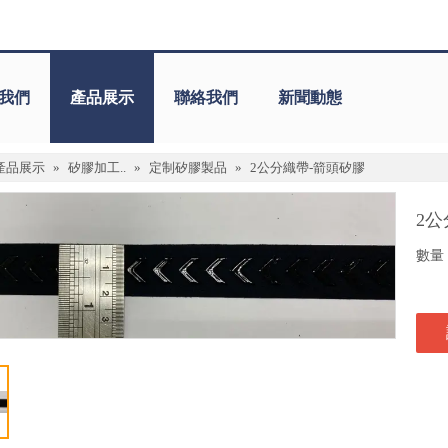
我們
產品展示
聯絡我們
新聞動態
產品展示
»
矽膠加工..
»
定制矽膠製品
»
2公分織帶-箭頭矽膠
2
數量