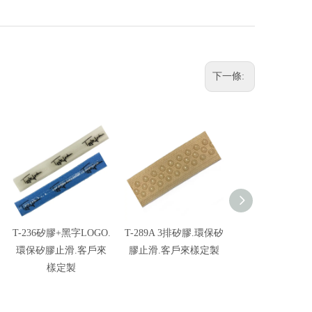
下一條:
T-236矽膠+黑字LOGO.
T-289A 3排矽膠.環保矽
006 箭頭矽膠.
環保矽膠止滑.客戶來
膠止滑.客戶來樣定製
止滑.客戶來樣
樣定製