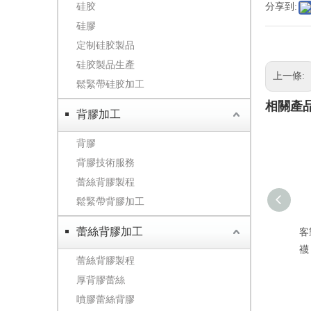
硅胶
分享到:
硅膠
定制硅胶製品
硅胶製品生產
上一條:
鬆緊帶硅胶加工
相關產
背膠加工
背膠
背膠技術服務
蕾絲背膠製程
鬆緊帶背膠加工
蕾絲背膠加工
客
襪
蕾絲背膠製程
厚背膠蕾絲
噴膠蕾絲背膠