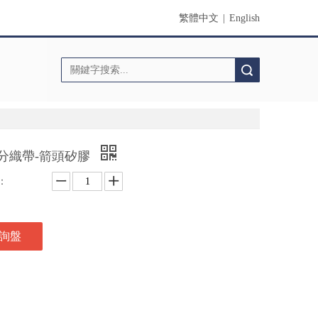
繁體中文
|
English
搜索
公分織帶-箭頭矽膠
：
詢盤