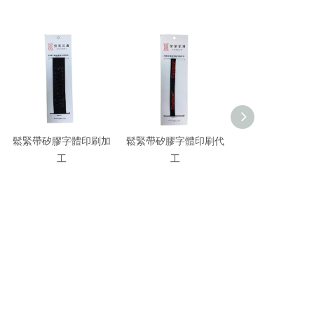
鬆緊帶矽膠字體印刷加
鬆緊帶矽膠字體印刷代
台北鬆緊帶矽膠
工
工
刷加工