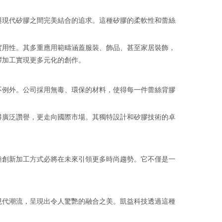
與現代矽膠之間完美結合的追求。這種矽膠的柔軟性和蕾絲
實用性。其多重應用範疇涵蓋服裝、飾品、甚至家居裝飾，
膠加工實現更多元化的創作。
不例外。公司採用無毒、環保的材料，使得每一件蕾絲背膠
得廣泛讚譽，更走向國際市場。其獨特設計和矽膠技術的卓
種創新加工方式必將在未來引領更多時尚趨勢。它不僅是一
現代潮流，呈現出令人驚艷的融合之美。凱益科技透過這種