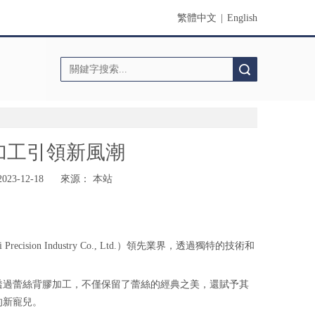
繁體中文
|
English
搜索
加工引領新風潮
3-12-18 來源：
本站
n Industry Co., Ltd.）領先業界，透過獨特的技術和
透過蕾絲背膠加工，不僅保留了蕾絲的經典之美，還賦予其
的新寵兒。