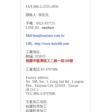
FAX:886-2-
2555-2856
聯絡人: 張先生
手機：0921-937725
LINE ID :
easylace
Mail:ben@easylace.com.tw
URL:
http://www.kaiyi66.com
工廠地址:
郵編: 325019
桃園巿龍潭區工二路一段188號
工廠電話:03-4797686
Factory address:
No. 188, Sec. 1, Gong 2nd Rd., Longtan
Dist., Taoyuan City 325019 , Taiwan
(R.O.C.)
TEL:886-3-
4797686
主要加工項目:
硅膠防滑加工
矽膠防滑加工