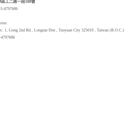
區工二路一段188號
-4797686
ress:
ec. 1, Gong 2nd Rd., Longtan Dist., Taoyuan City 325019 , Taiwan (R.O.C.)
-4797686