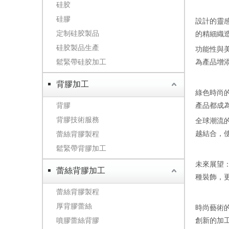
硅胶
硅膠
設計的靈
定制硅胶製品
的精細織
硅胶製品生產
功能性與
鬆緊帶硅胶加工
為產品增
背膠加工
綠色時尚
背膠
產品都成
背膠技術服務
全球潮流
越結合，
蕾絲背膠製程
鬆緊帶背膠加工
未來展望
蕾絲背膠加工
種裝飾，
蕾絲背膠製程
厚背膠蕾絲
時尚藝術
噴膠蕾絲背膠
創新的加