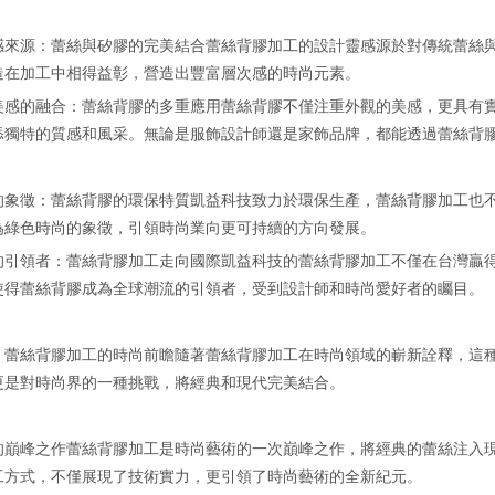
感來源：蕾絲與矽膠的完美結合蕾絲背膠加工的設計靈感源於對傳統蕾絲
造在加工中相得益彰，營造出豐富層次感的時尚元素。
美感的融合：蕾絲背膠的多重應用蕾絲背膠不僅注重外觀的美感，更具有
添獨特的質感和風采。無論是服飾設計師還是家飾品牌，都能透過蕾絲背
的象徵：蕾絲背膠的環保特質凱益科技致力於環保生產，蕾絲背膠加工也
為綠色時尚的象徵，引領時尚業向更可持續的方向發展。
的引領者：蕾絲背膠加工走向國際凱益科技的蕾絲背膠加工不僅在台灣贏
使得蕾絲背膠成為全球潮流的引領者，受到設計師和時尚愛好者的矚目。
：蕾絲背膠加工的時尚前瞻隨著蕾絲背膠加工在時尚領域的嶄新詮釋，這
更是對時尚界的一種挑戰，將經典和現代完美結合。
的巔峰之作蕾絲背膠加工是時尚藝術的一次巔峰之作，將經典的蕾絲注入
工方式，不僅展現了技術實力，更引領了時尚藝術的全新紀元。