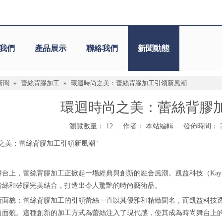
我們
產品展示
聯絡我們
新聞動態
新聞
»
蕾絲背膠加工
»
環迴時尚之美：蕾絲背膠加工引領新風潮
環迴時尚之美：蕾絲背膠
瀏覽數量：
12
作者： 本站編輯 發佈時間： 202
之美：蕾絲背膠加工引領新風潮"
上，蕾絲背膠加工正掀起一場經典與創新的融合風潮。凱益科技（Kayi Precisio
蕾絲和矽膠完美結合，打造出令人驚艷的時尚藝術品。
新面貌：蕾絲背膠加工的引領蕾絲一直以其優雅和精緻聞名，而凱益科技
尚面貌。這種創新的加工方式為蕾絲注入了現代感，使其成為時尚舞台上