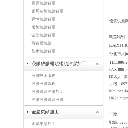
圖案蕾絲背膠
家居裝飾蕾絲背膠
彈性蕾絲背膠
優質供應
服飾蕾絲背膠
滾塗蕾絲背膠
凱益精密
薄背膠蕾絲
KAIYI PR
防水蕾絲背膠
台北市大同
TEL:886-2
浸膠矽膠繩頭繩頭沾膠加工
FAX:886-2
沾膠技術服務
聯絡人: 
矽膠沾膠製程
手機：0921
Mail:ben@e
矽膠繩頭浸膠加工
URL:
http
浸膠矽膠繩頭沾膠
金屬束頭加工
工廠:
郵編: 3250
金屬束頭加工